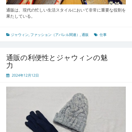
通販は、現代の忙しい生活スタイルにおいて非常に重要な役割を
果たしている。
ジャウィン
,
ファッション（アパレル関連）
,
通販
仕事
通販の利便性とジャウィンの魅
力
2024年12月12日