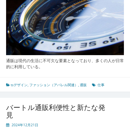
通販は現代の生活に不可欠な要素となっており、多くの人が日常
的に利用している。
tsデザイン
,
ファッション（アパレル関連）
,
通販
仕事
バートル通販利便性と新たな発
見
2024年12月21日