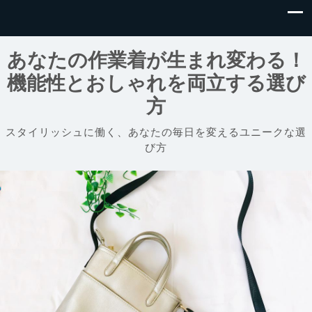
あなたの作業着が生まれ変わる！
機能性とおしゃれを両立する選び
方
スタイリッシュに働く、あなたの毎日を変えるユニークな選
び方