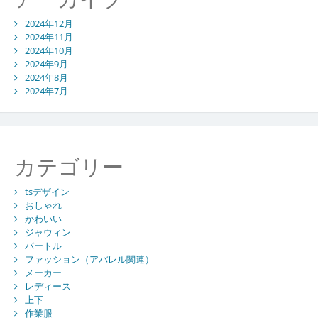
2024年12月
2024年11月
2024年10月
2024年9月
2024年8月
2024年7月
カテゴリー
tsデザイン
おしゃれ
かわいい
ジャウィン
バートル
ファッション（アパレル関連）
メーカー
レディース
上下
作業服