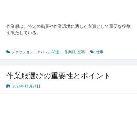
作業服は、特定の職業や作業環境に適した衣類として重要な役割
を果たしている。
ファッション（アパレル関連）
,
作業服
,
空調
仕事
作業服選びの重要性とポイント
2024年11月21日