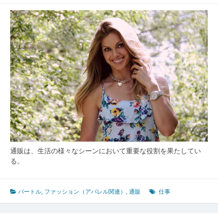
通販は、生活の様々なシーンにおいて重要な役割を果たしてい
る。
バートル
,
ファッション（アパレル関連）
,
通販
仕事