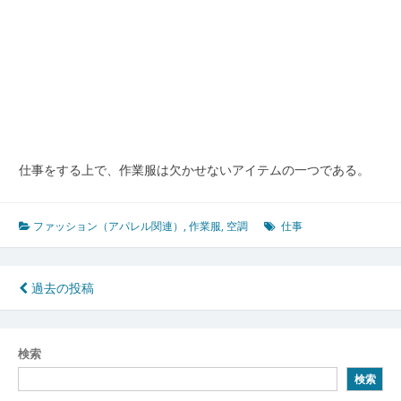
仕事をする上で、作業服は欠かせないアイテムの一つである。
ファッション（アパレル関連）
,
作業服
,
空調
仕事
投
過去の投稿
稿
ナ
検索
ビ
検索