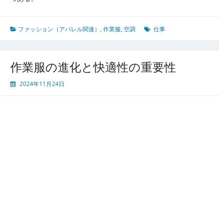
ファッション（アパレル関連）
,
作業服
,
空調
仕事
作業服の進化と快適性の重要性
2024年11月24日