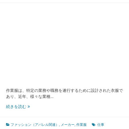
性
作業服は、特定の業務や職務を遂行するために設計された衣服で
あり、近年、様々な業種…
作
続きを読む
業
服
の
ファッション（アパレル関連）
,
メーカー
,
作業服
仕事