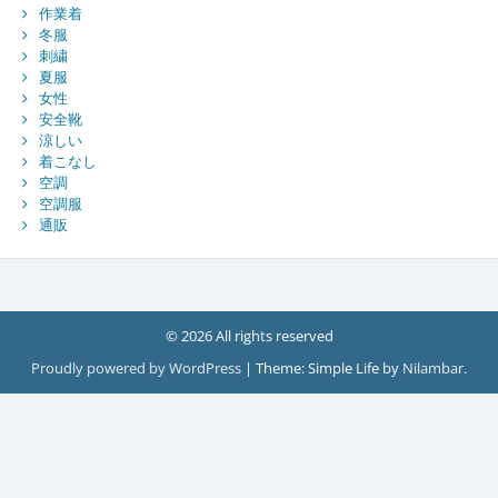
作業着
冬服
刺繍
夏服
女性
安全靴
涼しい
着こなし
空調
空調服
通販
© 2026 All rights reserved
Proudly powered by WordPress
|
Theme: Simple Life by
Nilambar
.