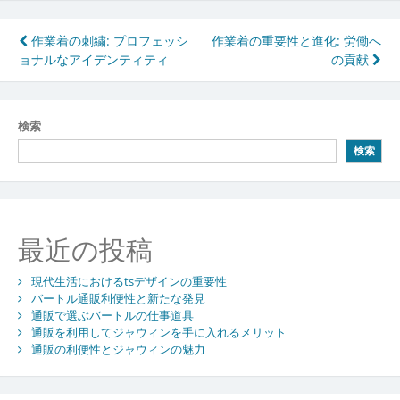
投
作業着の刺繍: プロフェッシ
作業着の重要性と進化: 労働へ
ョナルなアイデンティティ
の貢献
稿
ナ
ビ
検索
検索
ゲ
ー
シ
最近の投稿
ョ
ン
現代生活におけるtsデザインの重要性
バートル通販利便性と新たな発見
通販で選ぶバートルの仕事道具
通販を利用してジャウィンを手に入れるメリット
通販の利便性とジャウィンの魅力