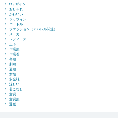
tsデザイン
おしゃれ
かわいい
ジャウィン
バートル
ファッション（アパレル関連）
メーカー
レディース
上下
作業服
作業着
冬服
刺繍
夏服
女性
安全靴
涼しい
着こなし
空調
空調服
通販