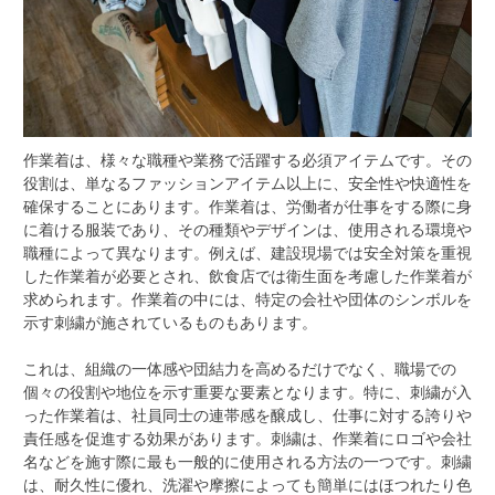
作業着は、様々な職種や業務で活躍する必須アイテムです。
その
役割は、単なるファッションアイテム以上に、安全性や快適性を
確保することにあります。作業着は、労働者が仕事をする際に身
に着ける服装であり、その種類やデザインは、使用される環境や
職種によって異なります。例えば、建設現場では安全対策を重視
した作業着が必要とされ、飲食店では衛生面を考慮した作業着が
求められます。作業着の中には、特定の会社や団体のシンボルを
示す刺繍が施されているものもあります。
これは、組織の一体感や団結力を高めるだけでなく、職場での
個々の役割や地位を示す重要な要素となります。特に、刺繍が入
った作業着は、社員同士の連帯感を醸成し、仕事に対する誇りや
責任感を促進する効果があります。刺繍は、作業着にロゴや会社
名などを施す際に最も一般的に使用される方法の一つです。刺繍
は、耐久性に優れ、洗濯や摩擦によっても簡単にはほつれたり色