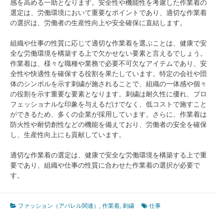
感を高める一助となります。安全性や機能性を考慮した作業着の
選定は、労働環境において重要なポイントであり、適切な作業着
の選択は、労働者の生産性向上や安全確保に直結します。
組織や仕事の性質に応じて適切な作業着を選ぶことは、健康で安
全な労働環境を構築する上で欠かせない要素と言えるでしょう。
作業着は、様々な職種や業務で必要不可欠なアイテムであり、安
全性や快適性を確保する役割を果たしています。特定の会社や団
体のシンボルを示す刺繍が施されることで、組織の一体感や個々
の役割を示す重要な要素となります。刺繍は耐久性に優れ、プロ
フェッショナルな印象を与えるだけでなく、低コストで施すこと
ができるため、多くの企業が採用しています。さらに、作業着は
防火性や耐切創性などの機能を備えており、労働者の安全を確保
し、生産性向上にも貢献しています。
適切な作業着の選定は、健康で安全な労働環境を構築する上で重
要であり、組織や仕事の性質に合わせた作業着の選択が必要で
す。
ファッション（アパレル関連）
,
作業着
,
刺繍
仕事