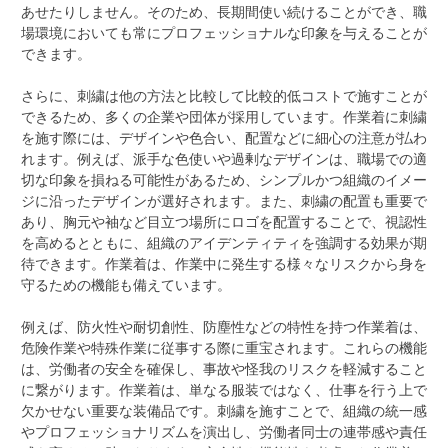
あせたりしません。そのため、長期間使い続けることができ、職
場環境においても常にプロフェッショナルな印象を与えることが
できます。
さらに、刺繍は他の方法と比較して比較的低コストで施すことが
できるため、多くの企業や団体が採用しています。作業着に刺繍
を施す際には、デザインや色合い、配置などに細心の注意が払わ
れます。例えば、派手な色使いや過剰なデザインは、職場での適
切な印象を損ねる可能性があるため、シンプルかつ組織のイメー
ジに沿ったデザインが選好されます。また、刺繍の配置も重要で
あり、胸元や袖など目立つ場所にロゴを配置することで、視認性
を高めるとともに、組織のアイデンティティを強調する効果が期
待できます。作業着は、作業中に発生する様々なリスクから身を
守るための機能も備えています。
例えば、防火性や耐切創性、防塵性などの特性を持つ作業着は、
危険作業や特殊作業に従事する際に重宝されます。これらの機能
は、労働者の安全を確保し、事故や怪我のリスクを軽減すること
に繋がります。作業着は、単なる服装ではなく、仕事を行う上で
欠かせない重要な装備品です。刺繍を施すことで、組織の統一感
やプロフェッショナリズムを演出し、労働者同士の連帯感や責任